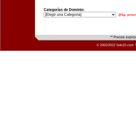
Categorías de Dominio:
[Pág. princi
** Precios expre
© 2002/2022 Solo10.com