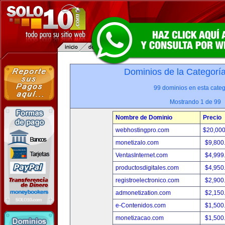
Dominios de la Categorí
99 dominios en esta categ
Mostrando 1 de 99
Nombre de Dominio
Precio
webhostingpro.com
$20,00
monetizalo.com
$9,800
VentasInternet.com
$4,999
productosdigitales.com
$4,950
registroelectronico.com
$2,900
admonetization.com
$2,150
e-Contenidos.com
$1,500
monetizacao.com
$1,500