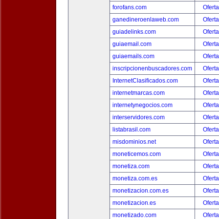
forofans.com
Oferta
ganedineroenlaweb.com
Oferta
guiadelinks.com
Oferta
guiaemail.com
Oferta
guiaemails.com
Oferta
inscripcionenbuscadores.com
Oferta
InternetClasificados.com
Oferta
internetmarcas.com
Oferta
internetynegocios.com
Oferta
interservidores.com
Oferta
listabrasil.com
Oferta
misdominios.net
Oferta
moneticemos.com
Oferta
monetiza.com
Oferta
monetiza.com.es
Oferta
monetizacion.com.es
Oferta
monetizacion.es
Oferta
monetizado.com
Oferta