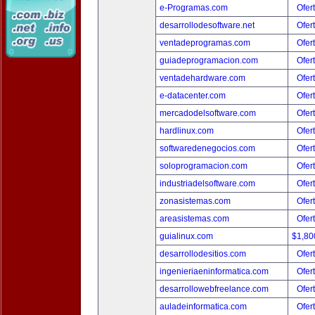
e-Programas.com
Ofer
desarrollodesoftware.net
Ofer
ventadeprogramas.com
Ofer
guiadeprogramacion.com
Ofer
ventadehardware.com
Ofer
e-datacenter.com
Ofer
mercadodelsoftware.com
Ofer
hardlinux.com
Ofer
softwaredenegocios.com
Ofer
soloprogramacion.com
Ofer
industriadelsoftware.com
Ofer
zonasistemas.com
Ofer
areasistemas.com
Ofer
guialinux.com
$1,80
desarrollodesitios.com
Ofer
ingenieriaeninformatica.com
Ofer
desarrollowebfreelance.com
Ofer
auladeinformatica.com
Ofer