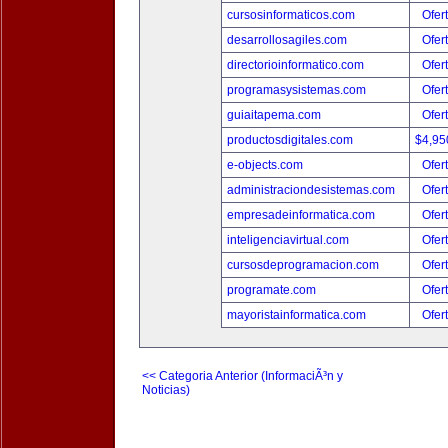
cursosinformaticos.com
Ofer
desarrollosagiles.com
Ofer
directorioinformatico.com
Ofer
programasysistemas.com
Ofer
guiaitapema.com
Ofer
productosdigitales.com
$4,95
e-objects.com
Ofer
administraciondesistemas.com
Ofer
empresadeinformatica.com
Ofer
inteligenciavirtual.com
Ofer
cursosdeprogramacion.com
Ofer
programate.com
Ofer
mayoristainformatica.com
Ofer
<< Categoria Anterior (InformaciÃ³n y
Noticias)