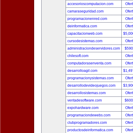
accesorioscomputacion.com
Ofer
camaraseguridad.com
Ofer
programacionenred.com
Ofer
deinformatica.com
Ofer
capacitacionweb.com
$5,00
cursodesistemas.com
Ofer
administraciondeservidores.com
$590
chilesoft.com
Ofer
computadorasenventa.com
Ofer
desarrolloagil.com
$1,49
programacionysistemas.com
Ofer
desarrollodevideojuegos.com
$3,90
desarrollosistemas.com
Ofer
ventadesoftware.com
$600
expohardware.com
Ofer
programaciondewebs.com
Ofer
clubprogramadores.com
Ofer
productosdeinformatica.com
Ofer