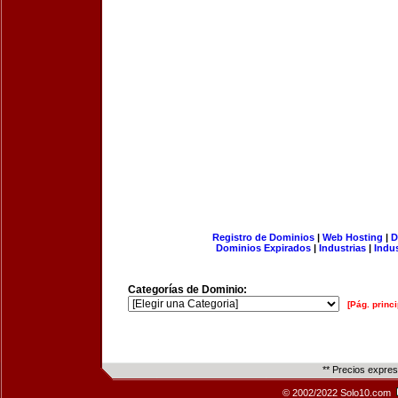
Registro de Dominios
|
Web Hosting
|
D
Dominios Expirados
|
Industrias
|
Indu
Categorías de Dominio:
[Pág. princi
** Precios expre
© 2002/2022 Solo10.com