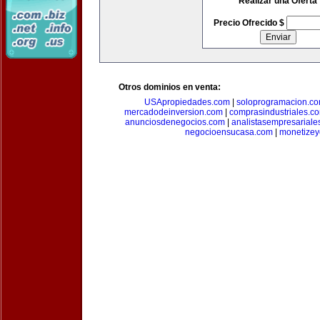
Realizar una Oferta
Precio Ofrecido $
Otros dominios en venta:
USApropiedades.com
|
soloprogramacion.c
mercadodeinversion.com
|
comprasindustriales.c
anunciosdenegocios.com
|
analistasempresariale
negocioensucasa.com
|
monetize