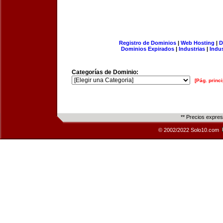
Registro de Dominios
|
Web Hosting
|
D
Dominios Expirados
|
Industrias
|
Indu
Categorías de Dominio:
[Pág. princi
** Precios expre
© 2002/2022 Solo10.com