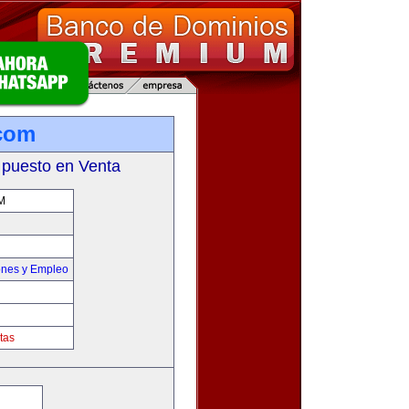
com
 puesto en Venta
M
ones y Empleo
tas